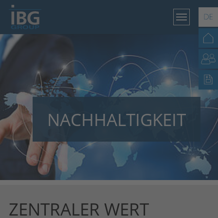
Skip
to
main
content
NACHHALTIGKEIT
ZENTRALER WERT